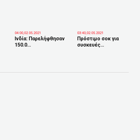
04:00,02.05.2021
03:40,02.05.2021
Ινδία: Παρελήφθησαν
Πρόστιμο σοκ για
150.0...
συσκευές...