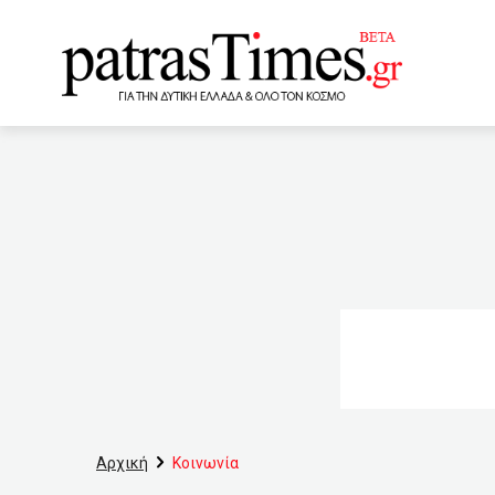
www.patrastimes.gr
05:00
Τέλος τα τεκμήρια 
04:00
Ινδία: Παρελήφθησα
οίκο ανοχής για να βρουν
02:30
Μήνυμα Ομπάμα προς
01:45
Προφυλακίστηκε ο Α
τουρισμό
01:15
Αν
Αρχική
Κοινωνία