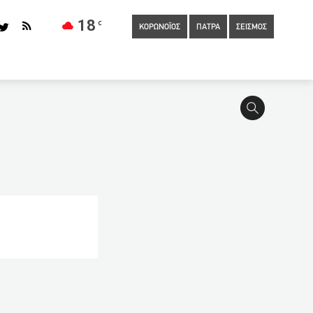
18
C
ΚΟΡΩΝΟΪΟΣ
ΠΑΤΡΑ
ΣΕΙΣΜΟΣ
 σε οργανωμένο κύκλωμα διακίνησης ναρκωτικών –
ια συσκευές αντιραντάρ
03:00
Κυνηγοί θησαυρών σκάβουν
πανδημίας καλύτερα για οικονομία και ελευθερίες
ο «μικροσκόπιο» οι σοβαρές καταγγελίες Κοντονή
ης: Έντονο το ενδιαφέρον στις ΗΠΑ για τον ελληνικό
01:00
Ξεκίνησε η αντιπυρική περίοδος