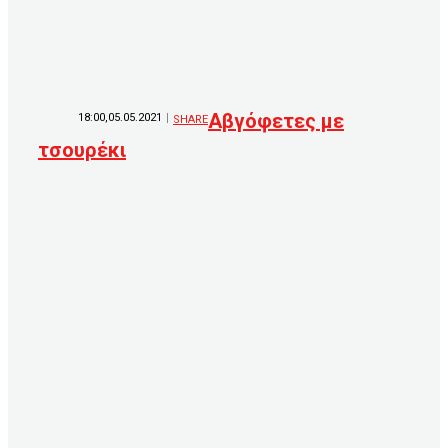
Αβγόφετες με
18:00,05.05.2021
SHARE
τσουρέκι