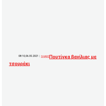
Πουτίγκα βανίλιας με
08:10,06.05.2021
SHARE
τσουρέκι