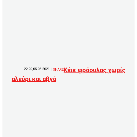
Κέικ φράουλας χωρίς
22:20,05.05.2021
SHARE
αλεύρι και αβγά