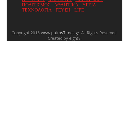
ΠΟΛΙΤΙΣΜΟΣ
ΑΘΛΗΤΙΚΑ
ΥΓΕΙΑ
ΤΕΧΝΟΛΟΓΙΑ
ΓΕΥΣΗ
LIFE
Copyright 2016
www.patrasTimes.gr
. All Rights Reserved.
Created by eight8.