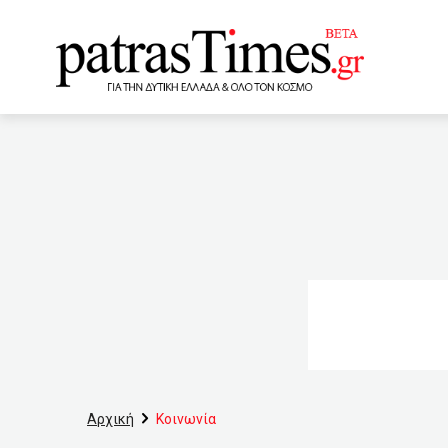
www.patrastimes.gr
13:59
Θρήνος στην Αρετή 
μπλε ντουλαμά στη Νάουσ
13:30
Σημαντική αύξηση ε
βρέφος 7 ημερών στη Λάρ
μαχαίρι για ένα ζώο
Συρία
12:00
Εξοργί
Αρχική
Κοινωνία