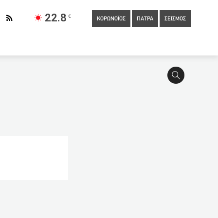
22.8
C
ΚΟΡΩΝΟΪΟΣ
ΠΑΤΡΑ
ΣΕΙΣΜΟΣ
νουν τα ονόματα του Σεφέρη και του Σολωμού
13:40
Με
 Αυτή ήταν η 20χρονη Καρολίνα που έπνιξαν με μαξιλάρι
νεται ο παραλιακός των Βραχνεϊκων
13:10
Πέθανε
12:50
Συνελήφθη 68χρονος για την αιματηρή επίθεση με
κος στρατιωτικός σκοτώθηκε σε επίθεση στην Ιντλίμπ στην