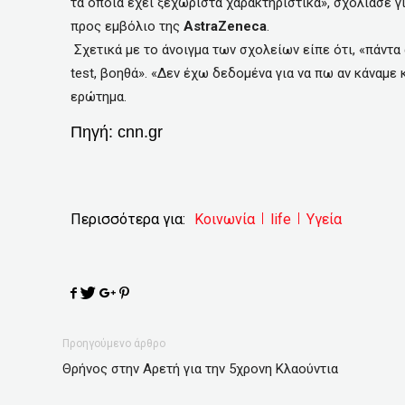
τα οποία έχει ξεχωριστά χαρακτηριστικά», σχολίασε 
προς εμβόλιο της
AstraZeneca
.
Σχετικά με το άνοιγμα των σχολείων είπε ότι, «πάντα
test, βοηθά». «Δεν έχω δεδομένα για να πω αν κάναμε
ερώτημα.
Πηγή:
cnn.gr
Περισσότερα για:
Κοινωνία
life
Υγεία
Προηγούμενο άρθρο
Θρήνος στην Αρετή για την 5χρονη Κλαούντια