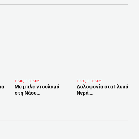
13:40,11.05.2021
13:30,11.05.2021
ια
Με μπλε ντουλαμά
Δολοφονία στα Γλυκά
στη Νάου...
Νερά:...