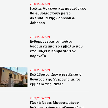
21:40,20.06.2021
Ιταλία: Άστεγοι και μετανάστες
θα εμβολιαστούν με το
σκεύασμα της Johnson &
Johnson
21:20,20.06.2021
Ενθαρρυντικά τα πρώτα
δεδομένα από το εμβόλιο που
ετοιμάζει η Κούβα για τον
κορονοϊό
21:16,20.06.2021
Καλάβρυτα: Δεν σχετίζεται ο
θάνατος της 55χρονης με το
εμβόλιο της Pfizer
21:00,20.06.2021
Γλυκά Νερά: Μετανιωμένος
δηλώνει τώρα ο συζυγοκτόνος