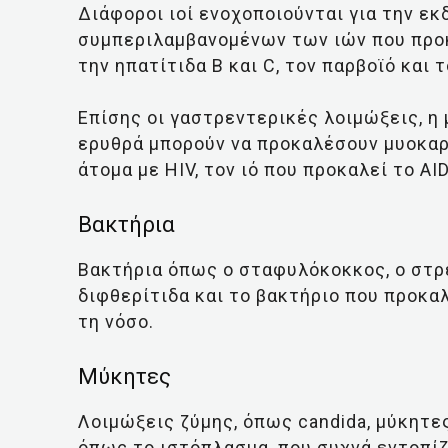
Διάφοροι ιοί ενοχοποιούνται για την ε
συμπεριλαμβανομένων των ιών που προκ
την ηπατίτιδα Β και C, τον παρβοϊό και 
Επίσης οι γαστρεντερικές λοιμώξεις, η 
ερυθρά μπορούν να προκαλέσουν μυοκαρδ
άτομα με HIV, τον ιό που προκαλεί το AI
Βακτήρια
Βακτήρια όπως ο σταφυλόκοκκος, ο στρ
διφθερίτιδα και το βακτήριο που προκα
τη νόσο.
Μύκητες
Λοιμώξεις ζύμης, όπως candida, μύκητε
όπως το ιστόπλασμα, που συχνά εντοπί