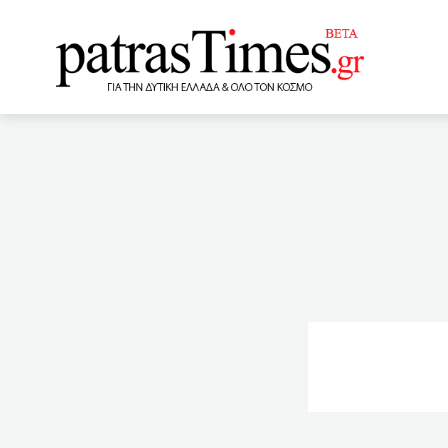
www.patrastimes.gr
22:40
Σύνταξη πριν τα 67:
μεγάλη η ζημιά
21:
δεδομένα από το εμβόλιο 
Pfizer
21:00
Γλυκά
Ναυπάκτου
20:40
Μ
που βρέθηκε νεκρός στο ν
ΕΛ.ΑΣ
19:21
Γλυκά
μητέρα μετά τον εμβολιασ