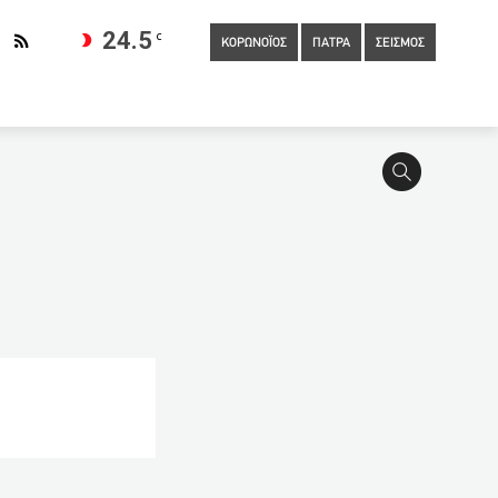
24.5
C
ΚΟΡΩΝΟΪΟΣ
ΠΑΤΡΑ
ΣΕΙΣΜΟΣ
 πάρουν
22:20
Σκυλακάκης: Αν έρθει 4ο κύμα, θα είναι πολύ
μα της Johnson & Johnson
21:20
Ενθαρρυντικά τα πρώτα
 Δεν σχετίζεται ο θάνατος της 55χρονης με το εμβόλιο της
Ξήλωσαν μπασκέτα για να απεγκλωβίσουν γατάκι στο 1ο Λύκειο
ο 2025.
20:20
Μύκονος: Η τραγική ιστορία του 37χρονου
πλοκή τρίτου προσώπου στον φόνο, λέει η εκπρόσωπος της
 του παιδιού
19:20
Φθιώτιδα: Στο νοσοκομείο 35χρονη