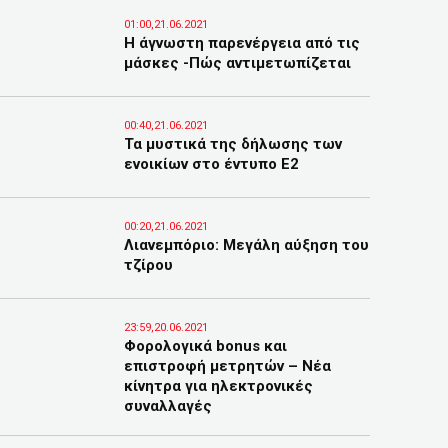
01:00,21.06.2021
Η άγνωστη παρενέργεια από τις
μάσκες -Πώς αντιμετωπίζεται
00:40,21.06.2021
Τα μυστικά της δήλωσης των
ενοικίων στο έντυπο Ε2
00:20,21.06.2021
Λιανεμπόριο: Μεγάλη αύξηση του
τζίρου
23:59,20.06.2021
Φορολογικά bonus και
επιστροφή μετρητών – Νέα
κίνητρα για ηλεκτρονικές
συναλλαγές