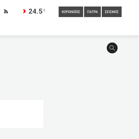
24.5
C
ΚΟΡΩΝΟΪΟΣ
ΠΑΤΡΑ
ΣΕΙΣΜΟΣ
ές
22:40
Σύνταξη πριν τα 67: Ποιοι εργαζόμενοι του
α, θα είναι πολύ μεγάλη η ζημιά
21:40
Ιταλία: Άστεγοι και
ντικά τα πρώτα δεδομένα από το εμβόλιο που ετοιμάζει η Κούβα
όλιο της Pfizer
21:00
Γλυκά Νερά: Μετανιωμένος δηλώνει
ο Λύκειο Ναυπάκτου
20:40
Μεσοπρόθεσμο Πρόγραμμα:
υ 37χρονου που βρέθηκε νεκρός στο νέο λιμάνι του νησιού
ς της ΕΛ.ΑΣ
19:21
Γλυκά Νερά: Κοινωνικός λειτουργός