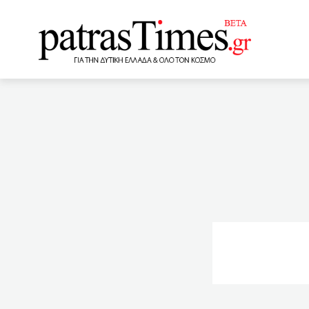
www.patrastimes.gr
23:59
Φορολογικά bonus κ
δημοσίου και ιδιωτικού τ
μετανάστες θα εμβολιαστ
για τον κορονοϊό
2
τώρα ο συζυγοκτόνος
Αλμα φορο-εσόδων 12 δις
20:00
Γλυκά Νερά: Δεν πρ
στις οικογένειες για την 