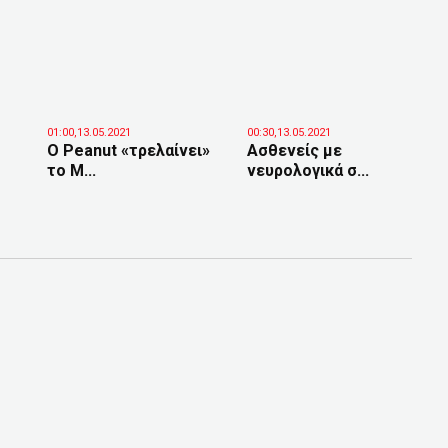
01:00,13.05.2021
00:30,13.05.2021
Ο Peanut «τρελαίνει»
Ασθενείς με
το Μ...
νευρολογικά σ...