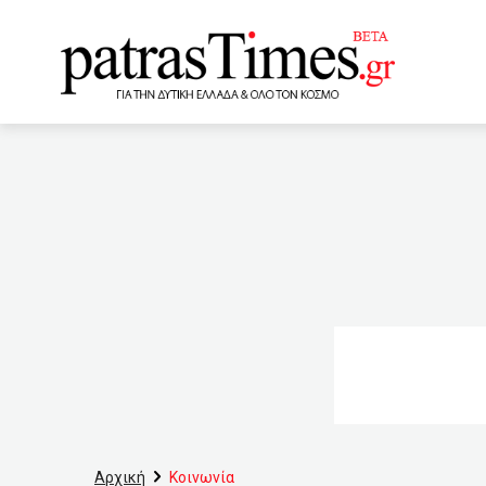
www.patrastimes.gr
03:00
KKE: Πρόταση Νόμου
έναντι της Covid-19
(VIDEO)
01:45
“Αγκ
των Ρεάλ, Γιουβέντους κ
Peanut «τρελαίνει» το Μέ
το 2020
00:01
Ο Μό
τεστ
23:30
Μπόνου
Αρχική
Κοινωνία