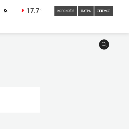
17.7
C
ΚΟΡΩΝΟΪΟΣ
ΠΑΤΡΑ
ΣΕΙΣΜΟΣ
:45
Οι Γερμανοί πολίτες ζητούν «απεγνωσμένα» να εμβολιαστούν
2:00
Πείραμα για τον κορωνοιό από την κυβέρνηση Τζόνσον
πιτροπής Ανταγωνισμού
01:30
Η UEFA ξεκίνησε έρευνα κατά
κτισης των ποινών ο υπουργός Δικαιοσύνης
01:00
Ο
κές δηλώσεις 2021: Το τεκμήριο απειλεί όσους απέκτησαν σπίτι
τάς για self tests: Δωρεάν αντικατάσταση στα προβληματικά