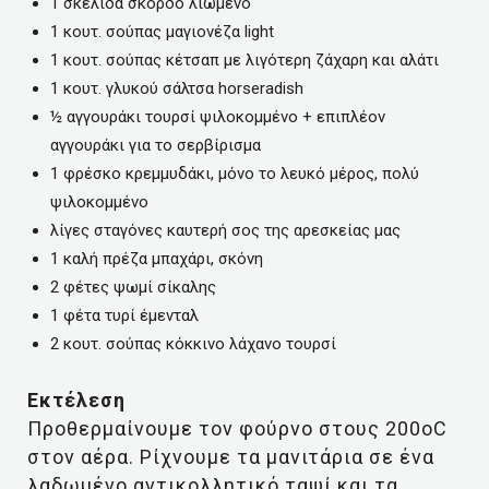
1 σκελίδα σκόρδο λιωμένο
1 κουτ. σούπας μαγιονέζα light
1 κουτ. σούπας κέτσαπ με λιγότερη ζάχαρη και αλάτι
1 κουτ. γλυκού σάλτσα horseradish
½ αγγουράκι τουρσί ψιλοκομμένο + επιπλέον
αγγουράκι για το σερβίρισμα
1 φρέσκο κρεμμυδάκι, μόνο το λευκό μέρος, πολύ
ψιλοκομμένο
λίγες σταγόνες καυτερή σος της αρεσκείας μας
1 καλή πρέζα μπαχάρι, σκόνη
2 φέτες ψωμί σίκαλης
1 φέτα τυρί έμενταλ
2 κουτ. σούπας κόκκινο λάχανο τουρσί
Εκτέλεση
Προθερμαίνουμε τον φούρνο στους 200οC
στον αέρα. Ρίχνουμε τα μανιτάρια σε ένα
λαδωμένο αντικολλητικό ταψί και τα