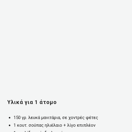
Υλικά για 1 άτομο
150 γρ. λευκά μανιτάρια, σε χοντρές φέτες
1 κουτ. σούπας ηλιέλαιο + λίγο επιπλέον