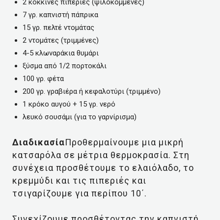
2 κόκκινες πιπεριές (ψιλοκομμένες)
7 γρ. καπνιστή πάπρικα
15 γρ. πελτέ ντομάτας
2 ντομάτες (τριμμένες)
4-5 κλωναράκια θυμάρι
ξύσμα από 1/2 πορτοκάλι
100 γρ. φέτα
200 γρ. γραβιέρα ή κεφαλοτύρι (τριμμένο)
1 κρόκο αυγού + 15 γρ. νερό
λευκό σουσάμι (για το γαρνίρισμα)
Διαδικασία
Προθερμαίνουμε μια μικρή
κατσαρόλα σε μέτρια θερμοκρασία. Στη
συνέχεια προσθέτουμε το ελαιόλαδο, το
κρεμμύδι και τις πιπεριές και
τσιγαρίζουμε για περίπου 10΄.
Συνεχίζουμε προσθέτοντας την καπνιστή