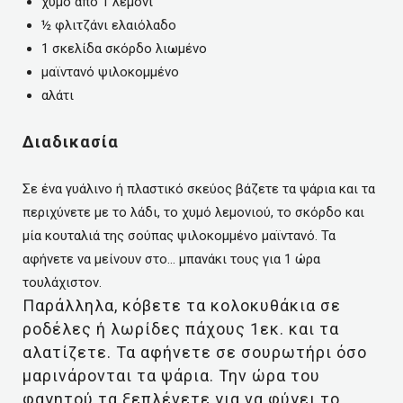
χυμό από 1 λεμόνι
½ φλιτζάνι ελαιόλαδο
1 σκελίδα σκόρδο λιωμένο
μαϊντανό ψιλοκομμένο
αλάτι
Διαδικασία
Σε ένα γυάλινο ή πλαστικό σκεύος βάζετε τα ψάρια και τα
περιχύνετε με το λάδι, το χυμό λεμονιού, το σκόρδο και
μία κουταλιά της σούπας ψιλοκομμένο μαϊντανό. Τα
αφήνετε να μείνουν στο… μπανάκι τους για 1 ώρα
τουλάχιστον.
Παράλληλα, κόβετε τα κολοκυθάκια σε
ροδέλες ή λωρίδες πάχους 1εκ. και τα
αλατίζετε. Τα αφήνετε σε σουρωτήρι όσο
μαρινάρονται τα ψάρια. Την ώρα του
φαγητού τα ξεπλένετε για να φύγει το