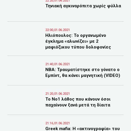
22:20,01.06.2021
Τηνιακή αγκιναρόπιτα χωρίς φύλλα
22:00,01.06.2021
Ηλιόπουλος: Το οργανωμένο
έγκλημα «αλωνίζει» με 2
μαφιόζικου τύπου δολοφονίες
21:40,01.06.2021
NBA: Τραυματίστηκε στο γόνατο ο
Εμπίντ, θα κάνει μαγνητική (VIDEO)
21:20,01.06.2021
Το Nο1 λάθος που κάνουν όσοι
παχαίνουν ξανά μετά τη δίαιτα
21:16,01.06.2021
Greek mafia: Η «ακτινογραφία» του