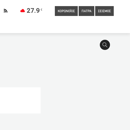
27.9
C
ΚΟΡΩΝΟΪΟΣ
ΠΑΤΡΑ
ΣΕΙΣΜΟΣ
ησης ναρκωτικών στην Αθήνα
00:01
Οι δημόσιοι υπάλληλοι
ν ο Θερμαϊκός
23:00
ΟΗΕ: πάνω από 4 τρις ευρώ
ικογένειας Καρολάιν: Η Λυδία πήγε στα σωστά χέρια
ΓΕΦΥΡΑ ΙΙ»
22:00
«Σκληρό» lockdown στις περισσότερες
ασμό του πληθυσμού
21:00
Η TUI ακυρώνει και άλλες
Γερμανία
20:20
Αγριογούρουνα βγήκαν νυχτερινή έξοδο