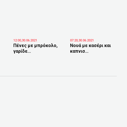
12:00,30.06.2021
07:20,30.06.2021
Πένες με μπρόκολο,
Νουά με κασέρι και
γαρίδε...
καπνισ...