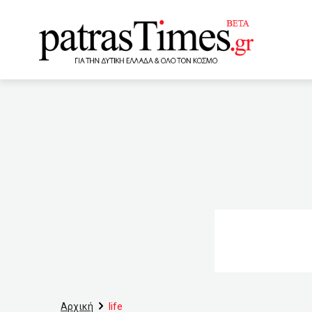
www.patrastimes.gr
01:00
Καθαίρεσε αξιωματο
πρέπει να κάνουν τέσσερα 
προβλέπεται η ζημιά στο
22:20
Θέμα χρόνου η επιδ
πολιτείες της Αυστραλίας
πτήσεις από Βρετανία πρ
στην Φθιώτιδα (VIDEO)
Αρχική
life