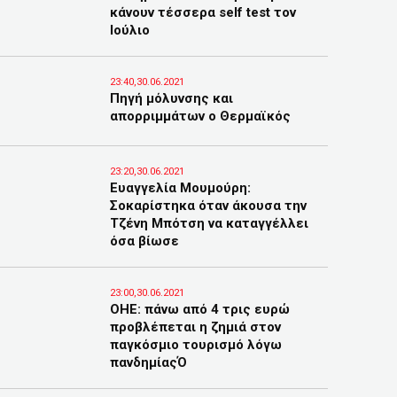
κάνουν τέσσερα self test τον
Ιούλιο
23:40,30.06.2021
Πηγή μόλυνσης και
απορριμμάτων ο Θερμαϊκός
23:20,30.06.2021
Ευαγγελία Μουμούρη:
Σοκαρίστηκα όταν άκουσα την
Τζένη Μπότση να καταγγέλλει
όσα βίωσε
23:00,30.06.2021
ΟΗΕ: πάνω από 4 τρις ευρώ
προβλέπεται η ζημιά στον
παγκόσμιο τουρισμό λόγω
πανδημίαςΌ