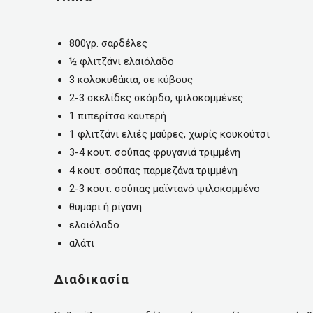
800γρ. σαρδέλες
½ φλιτζάνι ελαιόλαδο
3 κολοκυθάκια, σε κύβους
2-3 σκελίδες σκόρδο, ψιλοκομμένες
1 πιπερίτσα καυτερή
1 φλιτζάνι ελιές μαύρες, χωρίς κουκούτσι
3-4 κουτ. σούπας φρυγανιά τριμμένη
4 κουτ. σούπας παρμεζάνα τριμμένη
2-3 κουτ. σούπας μαϊντανό ψιλοκομμένο
θυμάρι ή ρίγανη
ελαιόλαδο
αλάτι
Διαδικασία