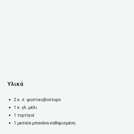
Υλικά
2 κ. σ. φυστικοβούτυρο
1 κ. γλ. μέλι
1 τορτίγια
1 μεσαία μπανάνα καθαρισμένη