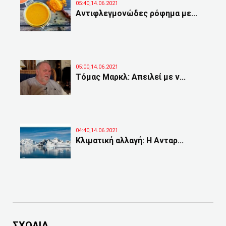
05:40,14.06.2021
Αντιφλεγμονώδες ρόφημα με...
05:00,14.06.2021
Τόμας Μαρκλ: Απειλεί με ν...
04:40,14.06.2021
Κλιματική αλλαγή: Η Ανταρ...
ΣΧΟΛΙΑ