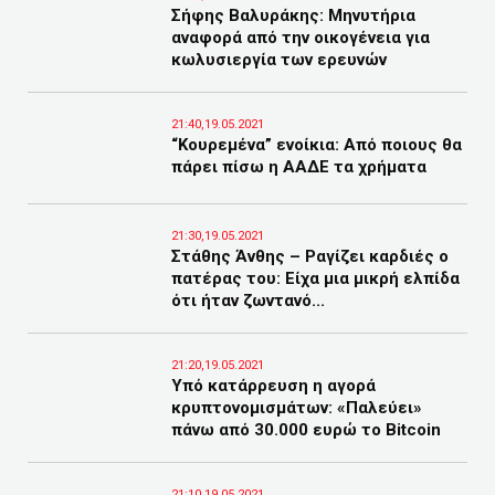
Σήφης Βαλυράκης: Μηνυτήρια
αναφορά από την οικογένεια για
κωλυσιεργία των ερευνών
21:40,19.05.2021
“Κουρεμένα” ενοίκια: Από ποιους θα
πάρει πίσω η ΑΑΔΕ τα χρήματα
21:30,19.05.2021
Στάθης Άνθης – Ραγίζει καρδιές ο
πατέρας του: Είχα μια μικρή ελπίδα
ότι ήταν ζωντανό...
21:20,19.05.2021
Υπό κατάρρευση η αγορά
κρυπτονομισμάτων: «Παλεύει»
πάνω από 30.000 ευρώ το Bitcoin
21:10,19.05.2021