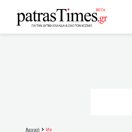
www.patrastimes.gr
21:49
ΠΑΤΡΑ: Στον Εισαγγε
– Επιδημική έκρηξη κάθε 2
την Πάτρα στοχεύει στο Ν
Αυγούστου θα έχει εμβολι
όργανα του
19:40
Κ
19:02
Πάτρα : Κωδικός…συ
Ταμεία
18:00
e-ΕΦΚ
Αρχική
life