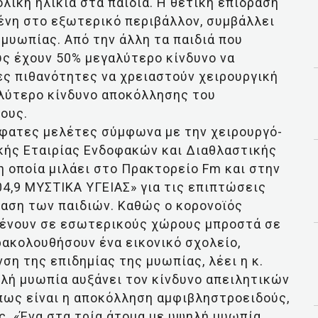
λική ηλικία στα παιδιά. Η θετική επίδραση
μένη στο εξωτερικό περιβάλλον, συμβάλλει
μυωπίας. Από την άλλη τα παιδιά που
ς έχουν 50% μεγαλύτερο κίνδυνο να
ς πιθανότητες να χρειαστούν χειρουργική
λύτερο κίνδυνο αποκόλλησης του
ους.
φατες μελέτες σύμφωνα με την χειρουργό-
κής Εταιρίας Ενδοφακών και Διαθλαστικής
η οποία μιλάει στο Πρακτορείο Fm και στην
4,9 ΜΥΣΤΙΚΑ ΥΓΕΙΑΣ» για τις επιπτώσεις
ραση των παιδιών. Καθώς ο κορονοϊός
μένουν σε εσωτερικούς χώρους μπροστά σε
ρακολουθήσουν ένα εικονικό σχολείο,
ση της επιδημίας της μυωπίας, λέει η κ.
ηλή μυωπία αυξάνει τον κίνδυνο απειλητικών
πως είναι η αποκόλληση αμφιβληστροειδούς,
. «Ένα στα τρία άτομα με υψηλή μυωπία