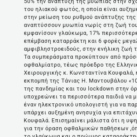
50% την ανάπτυξη της μυωπίας στην σχο
του ηλιακού φωτός, η οποία είναι αυξη
στην μείωση του ρυθμού ανάπτυξης της 
αναπτύσσουν μυωπία νωρίς στη ζωή του
εμφανίσουν γλαύκωμα, 17% περισσότερε
επέμβαση καταρράκτη και 6 φορές μεγα
αμφιβληστροειδούς, στην ενήλικη ζωή τ
Τα συμπεράσματα προκύπτουν από πρόσ
οφθαλμίατρο, τέως πρόεδρο της Ελληνι
Χειρουργικής κ. Κωνσταντίνα Κουφαλά, 
εκπομπή της Τάνιας Η. Μαντουβάλου «10
της πανδημίας και του lockdown στην ό
υποχρεώνει τα περισσότερα παιδιά να 
έναν ηλεκτρονικό υπολογιστή για να πα
υπάρχει αυξημένη ανησυχία για επιτάχυν
Κουφαλά. Επισημαίνει μάλιστα ότι η υψ
για την όραση οφθαλμικών παθήσεων ,ό
το γλαύκωμα και ο πρώιμος καταρράκτης