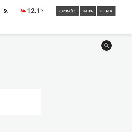
12.1
C
ΚΟΡΩΝΟΪΟΣ
ΠΑΤΡΑ
ΣΕΙΣΜΟΣ
21:40
Εφιαλτική πρόβλεψη: Ο κορονοϊός δεν θα εξαφανιστεί
ολεία
21:05
Πρόσκοπος του Κόσμου: 17χρονος θαύμα από
εκμήρια 14.03.2021 – 09:02
20:20
Σκέρτσος: Εως το τέλος
Συγκλονίζει η μάνα του 23χρονου οδηγού – Αύριο δωρίζουμε τα
:20
«Βουτιά» 30,7% για τα εισαγόμενα μεταχειρισμένα ΙΧ
ις Απριλίου: Αυτές είναι οι ημερομηνίες πληρωμής για όλα τα