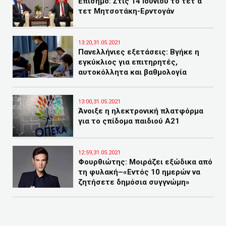
Επίσημο: Στις 14 Ιουνίου το τετ α
τετ Μητσοτάκη-Ερντογάν
13:20,31.05.2021
Πανελλήνιες εξετάσεις: Βγήκε η
εγκύκλιος για επιτηρητές,
αυτοκόλλητα και βαθμολογία
13:00,31.05.2021
Άνοιξε η ηλεκτρονική πλατφόρμα
για το ςπίδομα παιδιού A21
12:59,31.05.2021
Φουρθιώτης: Μοιράζει εξώδικα από
τη φυλακή–«Εντός 10 ημερών να
ζητήσετε δημόσια συγγνώμη»