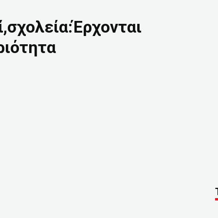
ί,σχολεία:Έρχονται
ριότητα