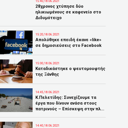
15:40,18.06.2021
28χρονος χτύπησε δύο
ηλικιωμένους σε καφενείο στο
Διδυμότειχο
15:20,18.06.2021
Απολύθηκε επειδή έκανε «like»
σε δημοσιεύσεις στο Facebook
15:00,18.06.2021
Καταδικάστηκε ο ψευτομουφτής
της Ξάνθης
14:45,18.06.2021
Κ.Πελετίδης: Συνεχίζουμε τα
έργα που δίνουν ανάσα στους
πατρινούς – Επίσκεψη στην πλ...
14:40,18.06.2021