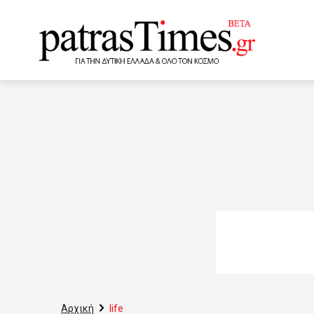
www.patrastimes.gr
15:40
28χρονος χτύπησε δ
Facebook
15:00
Κα
Επίσκεψη στην πλάζ
COVID-19 παγκοσμίως
Βιοηθικής για τους υποχ
γυναίκα στο Νοσοκομείο Κ
να τιμωρηθώ»
12:4
Αρχική
life