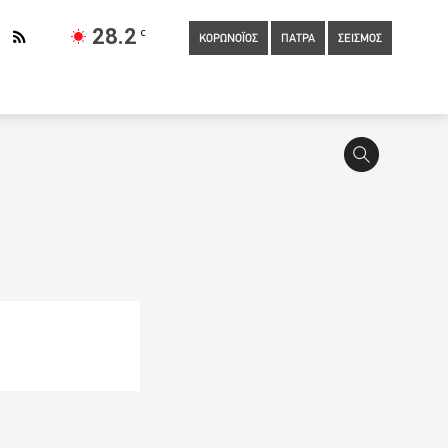
28.2
C
ΚΟΡΩΝΟΪΟΣ
ΠΑΤΡΑ
ΣΕΙΣΜΟΣ
λύθηκε επειδή έκανε «like» σε δημοσιεύσεις στο
ης: Συνεχίζουμε τα έργα που δίνουν ανάσα στους πατρινούς –
ολές
14:00
Ξεπέρασαν τα 4 εκατ. οι θάνατοι εξαιτίας της
ς Τ
13:00
Στο Μαξίμου σήμερα το πόρισμα της επιτροπής
Λύκεια (ΓΕΛ, ΕΠΑΛ και Πρότυπα )
12:53
Αχαία: Πέθανε
ρονος πιλότος: «Είμαι μετανιωμένος για την πράξη μου και θέλω
υ (ΦΩΤΟ)