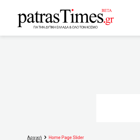
www.patrastimes.gr
15:53
Greek Mafia: Ποιος
ηπειρωτική Ελλάδα
Τσίπρα να σχολιάσει τα ε
15:25
Έχασε τη μάχη με τ
Δήμαρχο
14:40
5-6
αρμοδιότητες για την ΕΕ 
επιχορήγηση σε 15 Δήμου
Αρχική
Home Page Slider