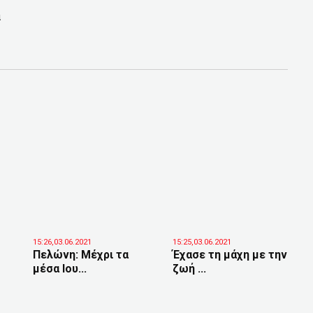
ά
15:26,03.06.2021
15:25,03.06.2021
Πελώνη: Μέχρι τα
Έχασε τη μάχη με την
μέσα Ιου...
ζωή ...