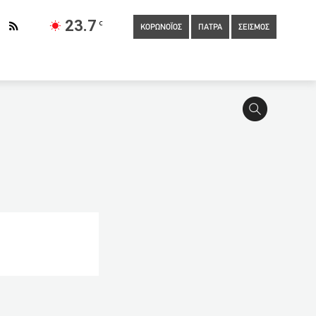
23.7
C
ΚΟΡΩΝΟΪΟΣ
ΠΑΤΡΑ
ΣΕΙΣΜΟΣ
ίνησε ο εμβολιασμός των αιτούντων άσυλο σε νησιά και
τεθούν χώρες ή περιοχές
15:30
Λοβέρδος: Ατόπημα του
ίου παραμένει η απαγόρευση κυκλοφορίας 00:30 με 5:00
 ανάγκη από έναν καλό κομμουνιστή αλλά από έναν καλό
 Ποταμού
14:20
8 στους 10 Έλληνες ζητούν περισσότερες
 σχέδιο από τα πρώτα που θα αξιολογηθούν
13:20
Έκτακτη
εκατοντάδες κούτες τσιγάρα και καπνό