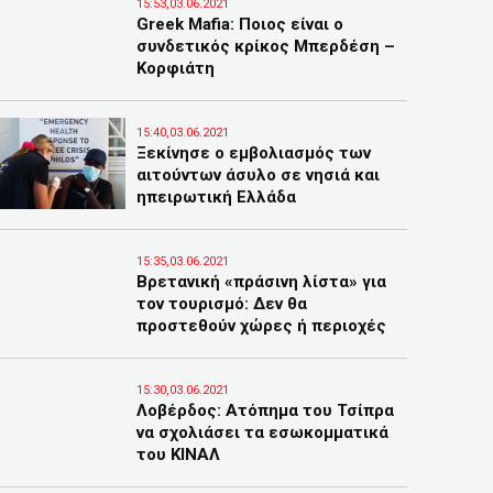
15:53,03.06.2021
Greek Mafia: Ποιος είναι ο
συνδετικός κρίκος Μπερδέση –
Κορφιάτη
15:40,03.06.2021
Ξεκίνησε ο εμβολιασμός των
αιτούντων άσυλο σε νησιά και
ηπειρωτική Ελλάδα
15:35,03.06.2021
Βρετανική «πράσινη λίστα» για
τον τουρισμό: Δεν θα
προστεθούν χώρες ή περιοχές
15:30,03.06.2021
Λοβέρδος: Ατόπημα του Τσίπρα
να σχολιάσει τα εσωκομματικά
του ΚΙΝΑΛ