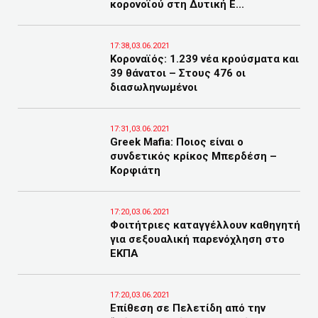
κορονοϊού στη Δυτική Ε...
17:38,03.06.2021
Κοροναϊός: 1.239 νέα κρούσματα και
39 θάνατοι – Στους 476 οι
διασωληνωμένοι
17:31,03.06.2021
Greek Mafia: Ποιος είναι ο
συνδετικός κρίκος Μπερδέση –
Κορφιάτη
17:20,03.06.2021
Φοιτήτριες καταγγέλλουν καθηγητή
για σεξουαλική παρενόχληση στο
ΕΚΠΑ
17:20,03.06.2021
Επίθεση σε Πελετίδη από την