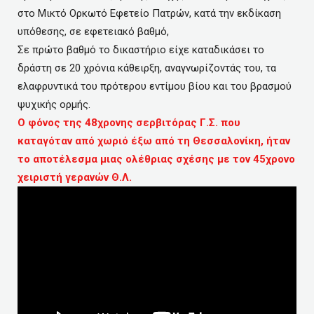
στο Μικτό Ορκωτό Εφετείο Πατρών, κατά την εκδίκαση
υπόθεσης, σε εφετειακό βαθμό,
Σε πρώτο βαθμό το δικαστήριο είχε καταδικάσει το
δράστη σε 20 χρόνια κάθειρξη, αναγνωρίζοντάς του, τα
ελαφρυντικά του πρότερου εντίμου βίου και του βρασμού
ψυχικής ορμής.
Ο φόνος της 48χρονης σερβιτόρας Γ.Σ. που
καταγόταν από χωριό έξω από τη Θεσσαλονίκη, ήταν
το αποτέλεσμα μιας ολέθριας σχέσης με τον 45χρονο
χειριστή γερανών Θ.Λ.