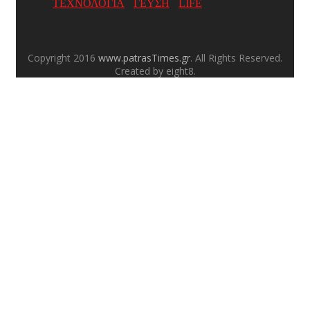
ΤΕΧΝΟΛΟΓΙΑ
ΓΕΥΣΗ
LIFE
Copyright 2016
www.patrasTimes.gr
. All Rights Reserved.
Created by eight8.