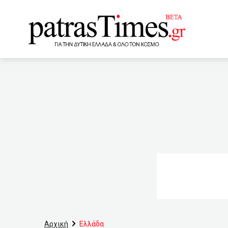
www.patrastimes.gr
06:40
Φίλης: Εκπαιδευτικ
Οικονομικής Επιτροπής τ
ακτοπλόοι
05:00
Ε
την πέταξε στα σκουπίδια
εμβολιασμένους και 999,9
Ρώσων δεν φοβάται να μο
Περού θρηνεί τους περισ
Αρχική
Ελλάδα