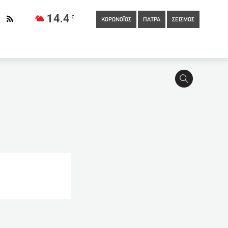
14.4
C
ΚΟΡΩΝΟΪΟΣ
ΠΑΤΡΑ
ΣΕΙΣΜΟΣ
ών Λυκείων
06:20
Έκτακτη συνεδρίαση σήμερα της
 Αττική
05:20
Προσέφυγαν κατά της απεργίας στα πλοία οι
03:40
Στο νοσοκομείο ο 88χρονος ιερέας που σκότωσε γάτα και
02:40
Συναυλία με εισιτήρια στα 18 δολάρια για
ους για το εργασιακό νομοσχέδιο
01:40
Το 55% των
νικές συναλλαγές των πολιτών με το Δημόσιο
01:00
Το