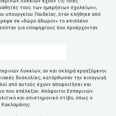
περινών Λυκείων έχουν τις ίδιες
μμαθητές τους των ημερήσιων σχολείων»,
ου υπουργείου Παιδείας, όταν κλήθηκε από
έτρεψε σε «δώρο άδωρον» το επιπλέον
επόταν για υποψηφίους που προέρχονταν
περινών Λυκείων, αν και σκληρά εργαζόμενοι
νειακές δυσκολίες, κατόρθωσαν την εισαγωγή
λοί από αυτούς έχουν αποφοιτήσει και
νο που επέλεξαν. Απόφοιτοι Εσπερινών
λιτικό και επιστημονικό στίβο, όπως ο
 Κακλαμάνης.