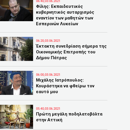
06:40,03.06.2021
Φίλης: Εκπαιδευτικός
κυβερνητικός αυταρχισμός
εναντίον των μαθητών των
Εσπερινών Λυκείων
06:20,03.06.2021
Έκτακτη συνεδρίαση σήμερα της
Οικονομικής Επιτροπής του
Δήμου Πάτρας
06:00,03.06.2021
Μιχάλης Ιατρόπουλος:
Κουράστηκα να φθείρω τον
εαυτό μου
05:40,03.06.2021
Πρώτη μεγάλη ποδηλατοβόλτα
στην Αττική