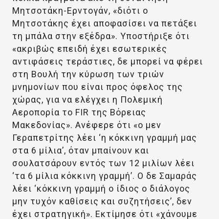
Μητσοτάκη-Ερντογάν, «διότι ο
Μητσοτάκης έχει αποφασίσει να πετάξει
τη μπάλα στην εξέδρα». Υποστήριξε ότι
«ακριβώς επειδή έχει εσωτερικές
αντιφάσεις τεράστιες, δε μπορεί να φέρει
στη Βουλή την κύρωση των τριών
μνημονίων που είναι προς όφελος της
χώρας, για να ελέγχει η Πολεμική
Αεροπορία το FIR της Βόρειας
Μακεδονίας». Ανέφερε ότι «ο μεν
Γεραπετρίτης λέει ‘η κόκκινη γραμμή μας
στα 6 μίλια’, όταν μπαίνουν και
σουλατσάρουν εντός των 12 μιλίων λέει
‘τα 6 μίλια κόκκινη γραμμή’. Ο δε Σαμαράς
λέει ‘κόκκινη γραμμή ο ίδιος ο διάλογος
μην τυχόν καθίσεις και συζητήσεις’, δεν
έχει στρατηγική». Εκτίμησε ότι «χάνουμε