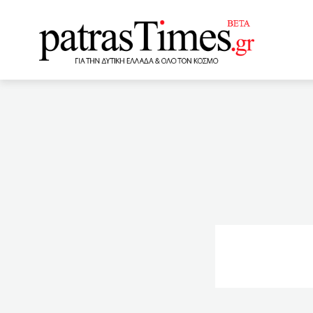
www.patrastimes.gr
14:20
ΤΕ Αχαίας ΚΚΕ: Κάτ
Πατρών
14:00
Απαλ
πτωχευτικός – 2η ευκαιρία
13:40
Πώς θα φορολογηθο
13:37
Πάτρα:Παιδί “μάλαμ
οικοπέδων: Καθαρίστε τα 
μηδενικά και μειωμένα ενο
η διαδικασία