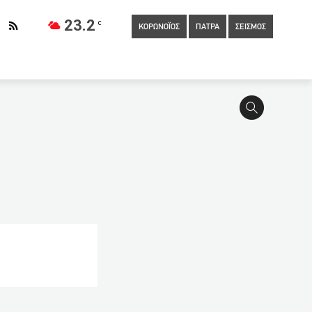
23.2
C
ΚΟΡΩΝΟΪΟΣ
ΠΑΤΡΑ
ΣΕΙΣΜΟΣ
14:04
Τροχαίο μετά από εκτροπή οχήματος στην Παραλία
 λιανεμπόριο
13:46
Πάτρα – Εμπορικός Σύλλογος: Νέος
ρονος έκλεβαν με την καθοδήγηση του πατέρα τους!!!
ον οδηγό που παρέσυρε ποδηλάτη και τον εγκατέλειψε
ληστείες
13:34
Τελεσίγραφο Δήμου σε ιδιοκτήτες
τηριασμών: 616 σε μία εβδομάδα!
13:00
Τι θα ισχύσει για
 κίνησης 350 εκατ. στις τουριστικές επιχειρήσεις-Τα κριτήρια και