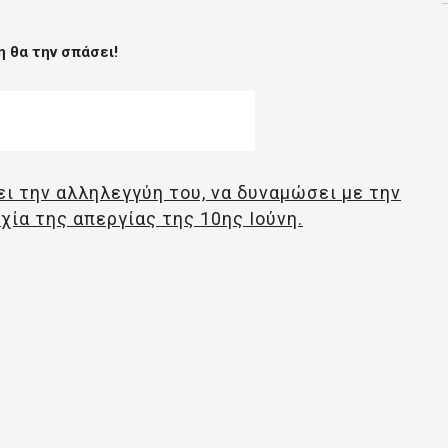
η θα την σπάσει!
ι την αλληλεγγύη του, να δυναμώσει με την
χία της απεργίας της 10ης Ιούνη.