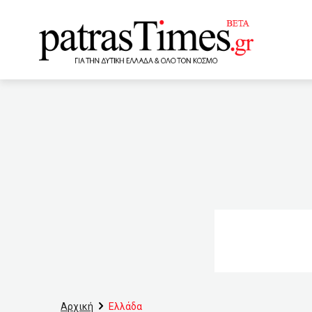
www.patrastimes.gr
11:20
Ράπτη: Υγειονομικέ
11:00
Ακόμη 6.604 κρούσμ
τηλεδιάσκεψη συνεδριάζε
Ελλάδας
10:30
Χρυ
εξωτερικούς χώρους η εστ
10:00
Γαργαλιάνος: Τα μέ
σιδηροδρομικής γραμμής 
Αρχική
Ελλάδα