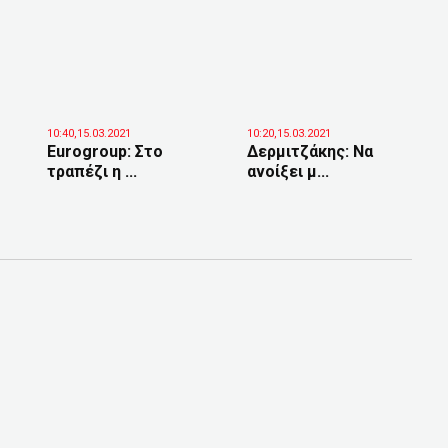
10:40,15.03.2021
10:20,15.03.2021
Eurogroup: Στο
Δερμιτζάκης: Να
τραπέζι η ...
ανοίξει μ...