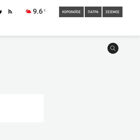
9.6
C
ΚΟΡΩΝΟΪΟΣ
ΠΑΤΡΑ
ΣΕΙΣΜΟΣ
ρ της ΥΠΑ και κεραίες κινητής τηλεφωνίας στη Ρόδο
έσεις φοροδιαφυγής ύψους 24,5 εκατ. ευρώ
10:50
Με
oup: Στο τραπέζι η 9η έκθεση Ενισχυμένης Εποπτείας της
παντοδυναμία του Θεού
10:20
Δερμιτζάκης: Να ανοίξει με
λου από την Πάτρα για το “MARIE CLAIRE”-
09:50
Στο προσκήνιο ξανά το θέμα της υπογειοποίησης της
ριακή της Αποκριάς (VIDEO)