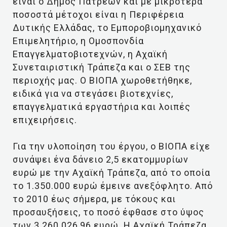
είναι ο Δήμος Πατρέων και με μικρότερα
ποσοστά μέτοχοι είναι η Περιφέρεια
Δυτικής Ελλάδας, το Εμποροβιομηχανικό
Επιμελητήριο, η Ομοσπονδία
Επαγγελματοβιοτεχνών, η Αχαϊκή
Συνεταιριστική Τράπεζα και ο ΣΕΒ της
περιοχής μας. Ο ΒΙΟΠΑ χωροθετήθηκε,
ειδικά για να στεγάσει βιοτεχνίες,
επαγγελματικά εργαστήρια και λοιπές
επιχειρήσεις.
Για την υλοποίηση του έργου, ο ΒΙΟΠΑ είχε
συνάψει ένα δάνειο 2,5 εκατομμυρίων
ευρώ με την Αχαϊκή Τράπεζα, από το οποία
το 1.350.000 ευρώ έμεινε ανεξόφλητο. Από
το 2010 έως σήμερα, με τόκους και
προσαυξήσεις, το ποσό έφθασε στο ύψος
των 3.260.026,96 ευρώ. Η Αχαϊκή Τράπεζα