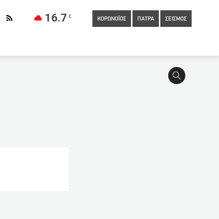
16.7
C
ΚΟΡΩΝΟΪΟΣ
ΠΑΤΡΑ
ΣΕΙΣΜΟΣ
0
Συμφωνία του Ολυμπιακού με τον Λάιτι για δύο χρόνια
Πότε είναι η κορύφωση της ανοσίας από τα εμβόλια
κλιση του Γιάννη στον Ντουράντ: «Είναι ο καλύτερος του
ληνικό: Προς τις 25 Ιουνίου οι υπογραφές για το mega
ζών
00:20
Ξεκινούν έργα οδοποιΐας και αναπλάσεων στη
κό χώρο
23:40
Οι Ταλιμπάν είναι βέβαιοι για τη νίκη