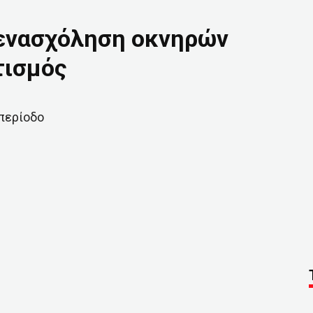
ενασχόληση οκνηρών
τισμός
περίοδο