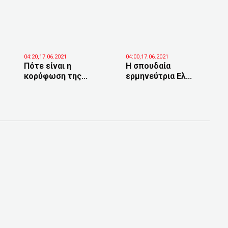
04:20,17.06.2021
04:00,17.06.2021
Πότε είναι η
Η σπουδαία
κορύφωση της...
ερμηνεύτρια Ελ...