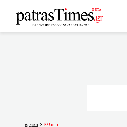
www.patrastimes.gr
05:40
Μητσοτάκης: «Εύκο
04:40
Προϋπολογισμός: Πρ
03:40
Ερώτηση ΣΥΡΙΖΑ για
κόσμου»
02:00
Τα 
project
01:00
ΕΚΤ:
Δ.Ε. Πυλήνης
00:01
τους
Αρχική
Ελλάδα