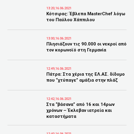
13:20,16.06.2021
Κότσιρας: Έβλεπα MasterChef λόγω
του Παύλου Χάππιλου
13:00,16.06.2021
Πλησιάζουν τις 90.000 οι νεκροί από
τον κορωνοϊό στη Γερμανία
12:49,16.06.2021
Πάτρα: Στα χέρια της ΕΛ.ΑΣ. δίδυμο
που “χτύπαγε” αμάξια στην πλάζ
12:42,16.06.2021
Στα “βάσανα” από 16 και 14ρων
χρόνων – Έκλεβαν ιατρεία και
καταστήματα
12:40,16.06.2021