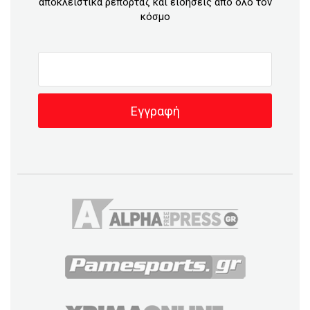
αποκλειστικά ρεπορταζ και ειδήσεις απο όλο τον
κόσμο