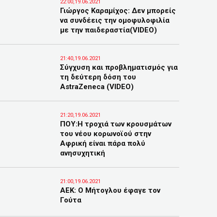
22:00,19.06.2021
Γιώργος Καραμίχος: Δεν μπορείς
να συνδέεις την ομοφυλοφιλία
με την παιδεραστία(VIDEO)
21:40,19.06.2021
Σύγχυση και προβληματισμός για
τη δεύτερη δόση του
AstraZeneca (VIDEO)
21:20,19.06.2021
ΠΟΥ:Η τροχιά των κρουσμάτων
του νέου κορωνοϊού στην
Αφρική είναι πάρα πολύ
ανησυχητική
21:00,19.06.2021
ΑΕΚ: Ο Μήτογλου έφαγε τον
Γούτα