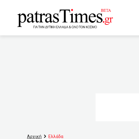
www.patrastimes.gr
21:40
Σύγχυση και προβλη
Αφρική είναι πάρα πολύ α
κρούσματα σε 24 ώρες
φλόγες ενώ κινείτο στην 
Κτηματολόγιο: Εργαλείο γ
18:40
Ελεύθεροι οι συλλη
Σφαγείων
18:00
Υπ
Αρχική
Ελλάδα