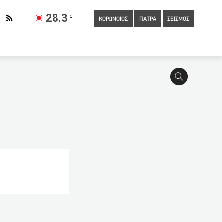
28.3
C
ΚΟΡΩΝΟΪΟΣ
ΠΑΤΡΑ
ΣΕΙΣΜΟΣ
:20
ΠΟΥ:Η τροχιά των κρουσμάτων του νέου κορωνοϊού στην
20:40
Θρήνος στη Βραζιλία: 2.495 θάνατοι και σχεδόν 99.000
την Ελλάδα
19:53
Πάτρα: Βυτιοφόρο τυλίχθηκε στις
α: τη μικρή δεν θα την ξαναχτυπήσεις»
19:20
Αρχαιολογικό
τον ΟΑΕΔ για επιδότηση 1.000 νέων θέσεων εργασίας
αιτεία
18:12
Εγκαίνια του νέου πολύωρου των Παλαιών