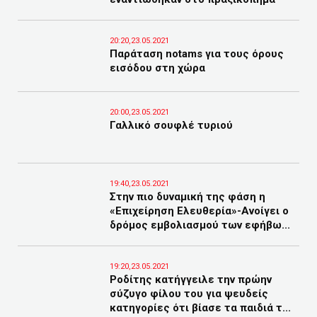
20:20,23.05.2021
Παράταση notams για τους όρους
εισόδου στη χώρα
20:00,23.05.2021
Γαλλικό σουφλέ τυριού
19:40,23.05.2021
Στην πιο δυναμική της φάση η
«Επιχείρηση Ελευθερία»-Ανοίγει ο
δρόμος εμβολιασμού των εφήβω...
19:20,23.05.2021
Ροδίτης κατήγγειλε την πρώην
σύζυγο φίλου του για ψευδείς
κατηγορίες ότι βίασε τα παιδιά τ...