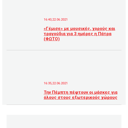
16:40,22.06.2021
«Γέμισε» με μουσικές, χορούς και
τραγούδια για 3 ημέρες η Πάτρα
(ΦΩΤΟ)
16:35,22.06.2021
Την Πέμπτη πέφτουν οι μάσκες για
όλους στους εξωτερικούς χώρους