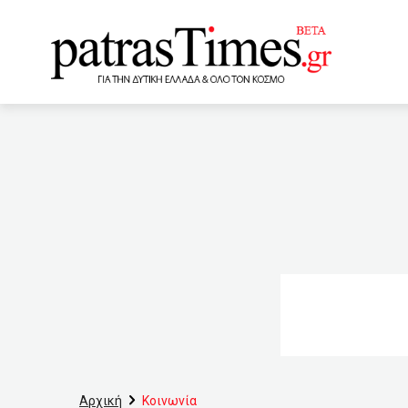
www.patrastimes.gr
21:20
Υπέρ του πιστοποιη
20:00
Την προφυλάκιση τη
κοινωνία της Πάτρας
τουρισμού
18:32
A
με AstraZeneca σε Γερμανί
18:16
Πάτρα: Υδροστρόβιλ
Κουφοντίνας
17:36
Αρχική
Κοινωνία