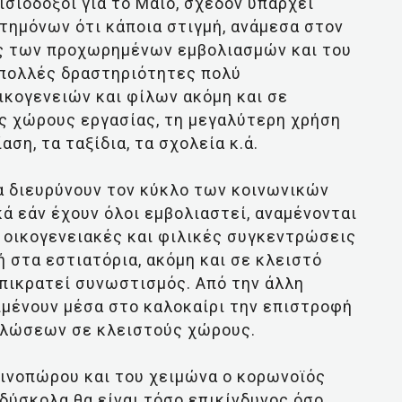
ισιόδοξοι για το Μάιο, σχεδόν υπάρχει
τημόνων ότι κάποια στιγμή, ανάμεσα στον
μός των προχωρημένων εμβολιασμών και του
 πολλές δραστηριότητες πολύ
ικογενειών και φίλων ακόμη και σε
ς χώρους εργασίας, τη μεγαλύτερη χρήση
ση, τα ταξίδια, τα σχολεία κ.ά.
θα διευρύνουν τον κύκλο των κοινωνικών
ά εάν έχουν όλοι εμβολιαστεί, αναμένονται
ς οικογενειακές και φιλικές συγκεντρώσεις
 στα εστιατόρια, ακόμη και σε κλειστό
επικρατεί συνωστισμός. Από την άλλη
ριμένουν μέσα στο καλοκαίρι την επιστροφή
ηλώσεων σε κλειστούς χώρους.
θινοπώρου και του χειμώνα ο κορωνοϊός
ά δύσκολα θα είναι τόσο επικίνδυνος όσο