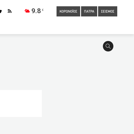
9.8
C
ΚΟΡΩΝΟΪΟΣ
ΠΑΤΡΑ
ΣΕΙΣΜΟΣ
20:40
Ιερόσυλοι βεβήλωσαν εκκλησία στην Λιβαδειά
 Βολιβία
19:50
Πέθανε ο Χάρης Παρίσης-Θλίψη στην
0
Θεοχάρης: Ορόσημο η 14η Μαΐου για το άνοιγμα του
ασμοί με AstraZeneca
18:28
Αναστέλλονται οι εμβολιασμοί
ισμών, ζητούν οι εντατικολόγοι στη Γερμανία
ει σε σοβαρή κατάσταση μετά τη λήξη της απεργίας πείνας ο
ούσματα σήμερα