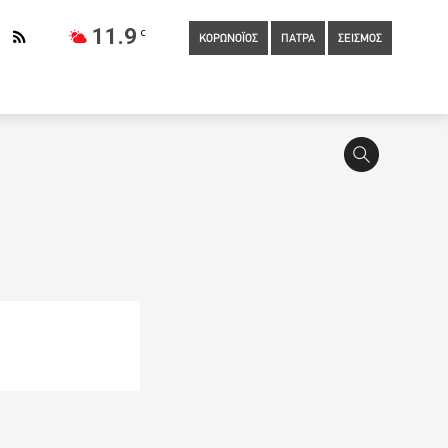
11.9
C
ΚΟΡΩΝΟΪΟΣ
ΠΑΤΡΑ
ΣΕΙΣΜΟΣ
νεδριάζει η Επιτροπή Ποιότητας Ζωής του Δήμου Πάτρας
έρχονται σε τεκμήρια και ηλεκτρονικές αποδείξεις
14:10
Κυρώσεις της ΕΕ κατά της Κίνας για πρώτη φορά μετά
13:40
Επιχειρηματίας νοίκιασε τη βίλα του αρχιεπισκόπου
οίκια Ιανουαρίου
13:10
Google: Μπλόκαρε 99.000.000
μένους
12:50
Ο Ιάσονας έδωσε ζωή σε δύο γυναίκες που