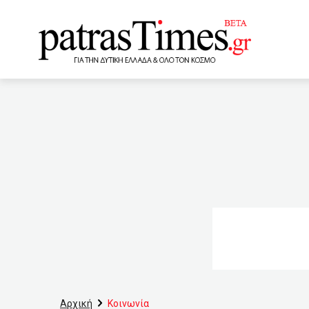
www.patrastimes.gr
15:10
Economist: Η Ευρώπ
14:40
Την Παρασκευή οι τ
14:20
Πρόεδρος ΟΛΜΕ: Δεν
από 30 χρόνια
13:5
Χριστόδουλου (VIDEO)
παραπλανητικές διαφημίσε
περίμεναν 8 χρόνια μόσχε
Αρχική
Κοινωνία