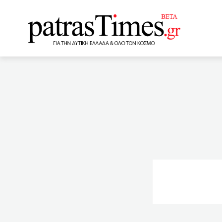
www.patrastimes.gr
08:10
BioNTech: Έρχεται 
το τέλος Μαΐου – Πως επ
07:40
Που θα διενεργηθούν
έμειναν
07:13
Πέθα
Moderna και της Pfizer
Αχαΐα – 83 η Δυτική Ελλά
δηλώσεις: Πότε ανοίγει τ
εισόδημα λόγω πανδημίας