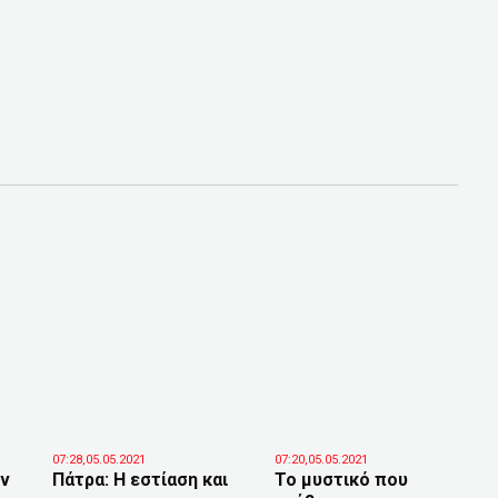
07:28,05.05.2021
07:20,05.05.2021
ύν
Πάτρα: Η εστίαση και
Το μυστικό που