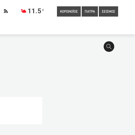
11.5
C
ΚΟΡΩΝΟΪΟΣ
ΠΑΤΡΑ
ΣΕΙΣΜΟΣ
 μήνες
08:00
Ε9: Ποιοι πρέπει να κάνουν διορθώσεις μέχρι
ορούν να τα προμηθευτούν ξανά οι εργαζόμενοι στο Δημόσιο
7:28
Πάτρα: Η εστίαση και αναψυχή άνοιξε τα κορονοπάρτι
ίτε πόσους μήνες διαρκεί η ανοσία αν έχετε κάνει τα εμβόλια της
δεύτερη εβδομάδα
06:11
Κορονοϊός: 18 νέα κρούσματα στην
περγία των δημοσιογραφικών ενώσεων
05:58
Φορολογικές
:40
Έρευνα: Ένας στους δύο ανθρώπους παγκοσμίως έχασε