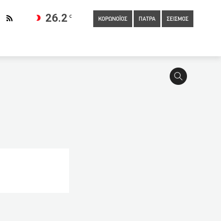
26.2
C
ΚΟΡΩΝΟΪΟΣ
ΠΑΤΡΑ
ΣΕΙΣΜΟΣ
ερισκεψία των αρμοδίων τινάζει τον τουρισμό στον αέρα
υτοκίνητα κινούνται στη Λωρίδα Έκτακτης Ανάγκης
:01
Πέτσας: Οι αγορές εμπιστεύονται την Ελλάδα
23:19
Συνελήφθη ο βιαστής της 50χρονης καθαρίστριας στα
 Σίδνεϊ
22:20
Ποιες (πραγματικά) είναι οι σχέσεις του
21:43
Τροποποιήσεις λεωφορειακών γραμμών στη διαδρομή