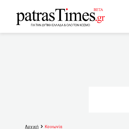
www.patrastimes.gr
02:00
77 θάνατοι και 455
01:00
Νέα εισαγγελική πα
00:20
ΣτΕ: Αντισυνταγματ
23:40
Ερχονται τα «ραβασ
Πετράλωνα
23:00
ΣΥΡΙΖΑ με το ΚΙΝΑΛ
Κιάτο – Πάτρα – Κιάτο
Αρχική
Κοινωνία