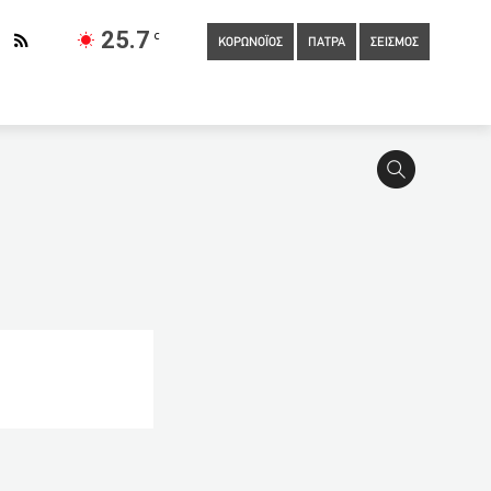
25.7
C
ΚΟΡΩΝΟΪΟΣ
ΠΑΤΡΑ
ΣΕΙΣΜΟΣ
21:00
Μίνι χασισοφυτεία εντοπίστηκε σε σπίτι
εση ζεύγους Κορφιάτη: Η ομάδα των 10, ο αρχηγός, οι εκτελεστές
η για Αϊτόρ η Μαγιόρκα
20:00
Έκτακτη χρηματοδότηση
ια … τα κλαρίνα και τα νταούλια (video)
19:33
Tσουνάμι
9:20
Νεκρός επί μέρες 68χρονος –Τον αναζήτησε μόνο ο
η και μέσω κινητού
18:59
Τετ α τετ Ένωσης Αστυνομικών
ορέων Κοινωνικής Φροντίδας της Ομοσπονδίας ΑΜΕΑ Δ.Ε