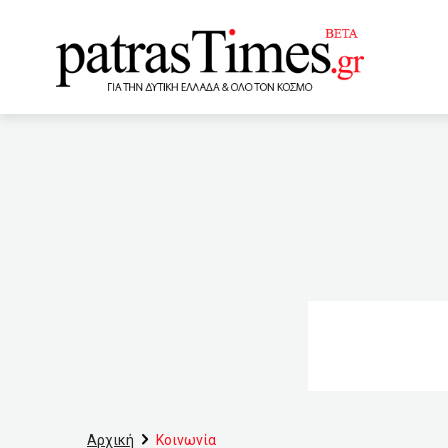
www.patrastimes.gr
21:40
140 θάνατοι και πά
20:44
“Αφαντο” το ιικό φ
και οι εξηγήσεις για την 
2,84 εκατ. ευρώ σε 16 δήμ
αντιδράσεων για την πολ
ντελιβεράς
19:00
Ψ
Υπαλλήλων Αχαΐας με τον 
Αρχική
Κοινωνία