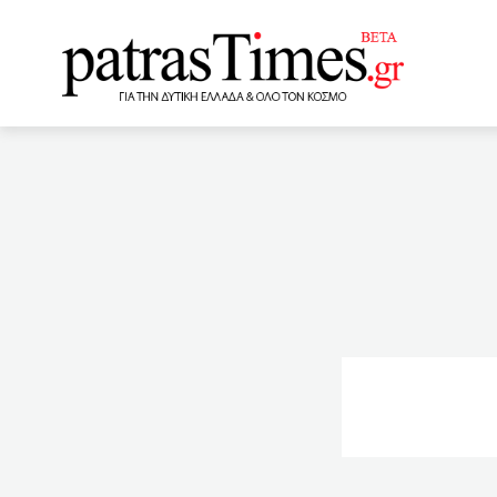
www.patrastimes.gr
04:20
Πώς μπορούμε να πρ
Σαντιάγο
04:00
Παρ
πληγεί από την πανδημία
αλλάξουν τη ζωή μας»
συντάξεων Ελλήνων που έχ
01:00
Δημόσιο -κινητικότη
διαβίωσης και απασχόλησ
εμβολίων