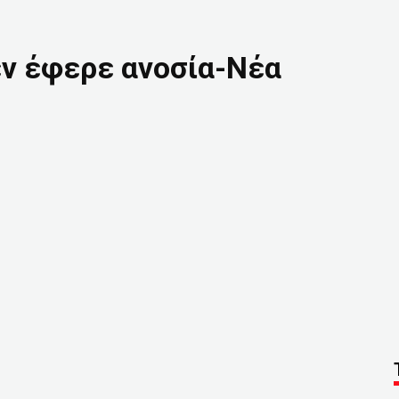
εν έφερε ανοσία-Νέα
ο