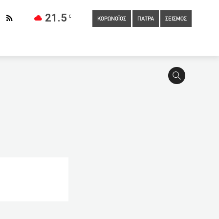
21.5
C
ΚΟΡΩΝΟΪΟΣ
ΠΑΤΡΑ
ΣΕΙΣΜΟΣ
04:20
Χιλή: Ο εμβολιασμός δεν έφερε ανοσία-Νέα καραντίνα στο
όγιο
03:40
Δεν θα ισχύσουν τεκμήρια για όσους έχουν
ροίσων
03:00
«Ερχονται νέες e-υπηρεσίες – Πώς θα
τώματα μετά το εμβόλιο
02:00
Επιτάχυνση της έκδοσης
ύξηση της παιδικής εργασίας παγκοσμίως – Τα στοιχεία
ιος)
00:40
Έρευνα ΙΝΕ-ΓΣΕΕ: «Αναξιοπρεπές» το επίπεδο
ς οργανώσεις κατά του σχεδίου της G7 περί διανομής