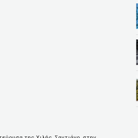
τεύουσα της Χιλής, Σαντιάγο, στην