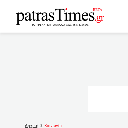
www.patrastimes.gr
08:20
Το εμβόλιο της Pfi
2020
07:40
Ξεκίνησ
Θεσσαλονίκης
06:4
επιδεινώσει την επισιτιστ
μπόνους παραγωγικότητας
εγγραφές στους Βρεφονηπ
επηρεαστούν
03:40
Αρχική
Κοινωνία