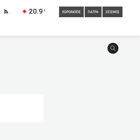
20.9
C
ΚΟΡΩΝΟΪΟΣ
ΠΑΤΡΑ
ΣΕΙΣΜΟΣ
08:00
Στα 66 δις ευρώ οι συναλλαγές με κάρτες το
ραιτέρω αποκλιμάκωση του ιικού φορτίου των λυμάτων της
τα πλοία
06:20
Η ξηρασία που πλήττει τη Συρία θα
εσταλμένη του ΓΓ του ΟΗΕ
05:40
Σε ποιους θα δοθεί
άσεις του κράτους
04:40
Πάτρα: Οδηγίες Δήμου για τις
ς επικουρικές: Οι συντάξεις των σημερινών δικαιούχων δεν θα
IDEO)