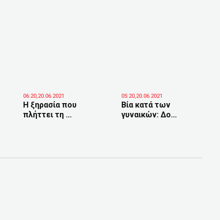
06:20,20.06.2021
05:20,20.06.2021
Η ξηρασία που
Βία κατά των
πλήττει τη ...
γυναικών: Δο...