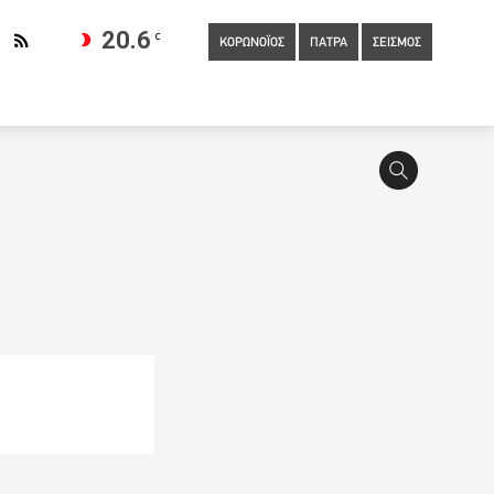
20.6
C
ΚΟΡΩΝΟΪΟΣ
ΠΑΤΡΑ
ΣΕΙΣΜΟΣ
2:59
Αρση lockdown: Τι αλλάζει από Δευτέρα – Όλα όσα πρέπει να
ναδική ολική έκλειψη Σελήνης του 2021 ορατή από την Ελλάδα
21:40
ΙΣΑ: Κοντά στις 35.000 τα rapid tests από αρχές
10ωρη εργασία
20:54
Άφαντος ο Λευκορώσος
διαθεσιμότητα πάνω από 125.000 εκπαιδευτικοί που εναντιώθηκαν
19:40
Στην πιο δυναμική της φάση η «Επιχείρηση Ελευθερία»-
υγο φίλου του για ψευδείς κατηγορίες ότι βίασε τα παιδιά