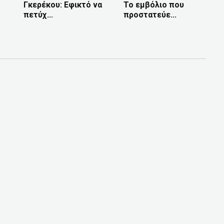
Γκερέκου: Εφικτό να
Το εμβόλιο που
πετύχ...
προστατεύε...