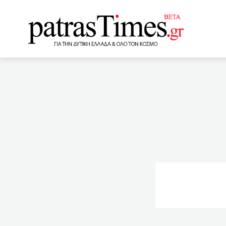
www.patrastimes.gr
23:00
Σχεδόν 1.900 θάνατ
ξέρετε
22:56
Ryan
την Τετάρτη
22:20
Μαρτίου έως σήμερα στην
δημοσιογράφος που συνελ
στο πραξικόπημα
2
Ανοίγει ο δρόμος εμβολι
της