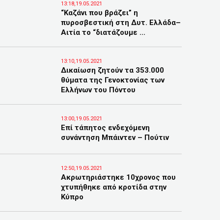
13:18,19.05.2021
“Καζάνι που βράζει” η
πυροσβεστική στη Δυτ. Ελλάδα–
Αιτία το “διατάζουμε ...
13:10,19.05.2021
Δικαίωση ζητούν τα 353.000
θύματα της Γενοκτονίας των
Ελλήνων του Πόντου
13:00,19.05.2021
Επί τάπητος ενδεχόμενη
συνάντηση Μπάιντεν – Πούτιν
12:50,19.05.2021
Ακρωτηριάστηκε 10χρονος που
χτυπήθηκε από κροτίδα στην
Κύπρο