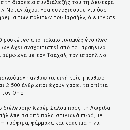
 στη διάρκεια συνδιάλεξής του τη Δευτέρα
ν Νετανιάχου. «Θα συνεχίσουμε για όσο
ρεμία των πολιτών του Ισραήλ», διεμήνυσε
00 ρουκέτες από παλαιστινιακές ένοπλες
ίων έχει αναχαιτιστεί από το ισραηλινό
 σύμφωνα με τον Τσαχάλ, τον ισραηλινό
πειλούμενη ανθρωπιστική κρίση, καθώς
αι 2.500 άνθρωποι έχουν χάσει τα σπίτια
 τον ΟΗΕ.
ίο διέλευσης Κερέμ Σαλόμ προς τη Λωρίδα
αήλ έπειτα από παλαιστινιακά πυρά, με
– τρόφιμα, φάρμακα και καύσιμα – να