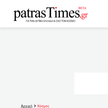
www.patrastimes.gr
13:50
Συνεχίζεται η έντα
Νέα ψηφιακή εφαρμογή γι
να εμβολιαστείτε” (AUDIO)
συνάντηση Μπάιντεν – Πο
Γενοκτονία των Ελλήνων 
για τον εμβολιασμό των 4
θάνατοι από κορωνοϊό στη
Αρχική
Κόσμος