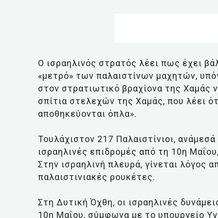
Ο ισραηλινός στρατός λέει πως έχει βά
«μετρό» των παλαιστίνων μαχητών, υπόγ
στον στρατιωτικό βραχίονα της Χαμάς ν
σπίτια στελεχών της Χαμάς, που λέει ότ
αποθηκεύονται όπλα».
Τουλάχιστον 217 Παλαιστίνιοι, ανάμεσά 
ισραηλινές επιδρομές από τη 10η Μαΐου
Στην ισραηλινή πλευρά, γίνεται λόγος α
παλαιστινιακές ρουκέτες.
Στη Δυτική Όχθη, οι ισραηλινές δυνάμε
10η Μαΐου, σύμφωνα με το υπουργείο Υγ