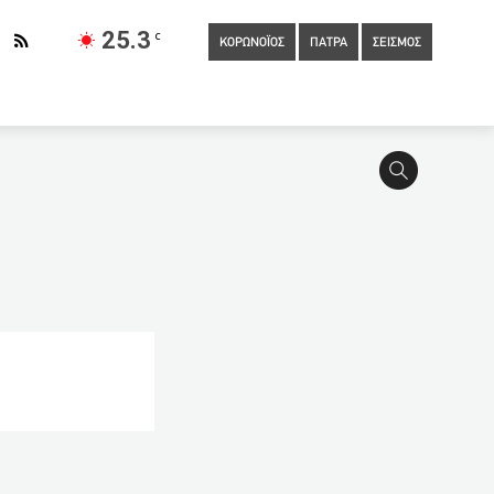
25.3
C
ΚΟΡΩΝΟΪΟΣ
ΠΑΤΡΑ
ΣΕΙΣΜΟΣ
των εισακτέων στις σχολές πυροσβεστικής
13:30
ΑΑΔΕ:
 βράζει” η πυροσβεστική στη Δυτ. Ελλάδα–Αιτία το “διατάζουμε
ας των Ελλήνων του Πόντου
13:00
Επί τάπητος ενδεχόμενη
ροτίδα στην Κύπρο
12:30
Μήνυμα Ν. Δένδια για τη
ιδιού του ΟΠΕΚΑ
12:00
Στις 21 Μαΐου ανοίγει η πλατφόρμα
οι καταθέσεις των αθλητών
11:40
Ξεπέρασαν τις 4.000 οι