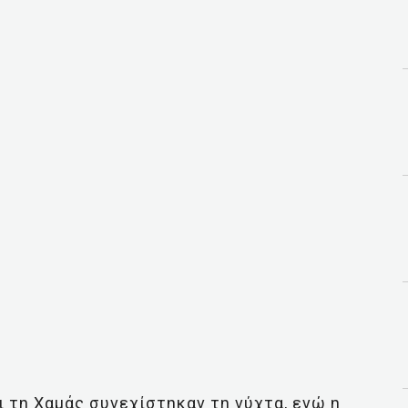
ι τη Χαμάς συνεχίστηκαν τη νύχτα, ενώ η