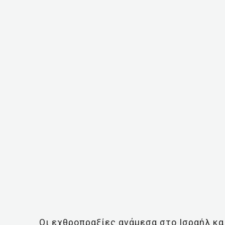
Οι εχθροπραξίες ανάμεσα στο Ισραήλ κα