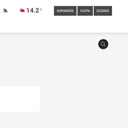
14.2
C
ΚΟΡΩΝΟΪΟΣ
ΠΑΤΡΑ
ΣΕΙΣΜΟΣ
ιαστεί σχεδόν οι μισοί κάτοικοι της Αχαίας
08:50
Γώγος:
Ανεστάλη η απεργία των ναυτικών – Αναχωρούν τα πλοία
08:20
Ουρές και απίστευτη ταλαιπωρία στο λιμάνι του
ίας το φθινόπωρο
07:40
Κούρεμα χρεών και προστασία της
ί τον δολοφόνο του Μπερδέση
07:22
Αλλάζουν όλα στον
ατροπή με την κάρτα ανεργίας του ΟΑΕΔ, αλλάζει ο χρόνος