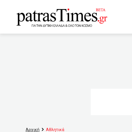
www.patrastimes.gr
09:20
Καπραβέλος: Το τρίτ
Έχουμε ύφεση της πανδημί
08:40
Μεταξύ των κορυφα
Πειραιά (VIDEO)
08
πρώτης κατοικίας με τη «2
ΕΝΦΙΑ – Ποιες περιοχές σ
ανανέωσης
07:00
Κ
Αρχική
Αθλητικά