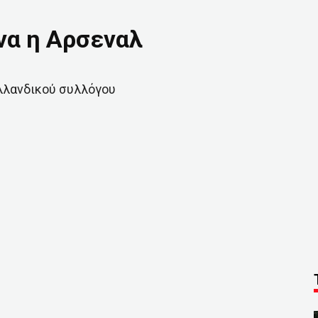
να η Αρσεναλ
ολλανδικού συλλόγου