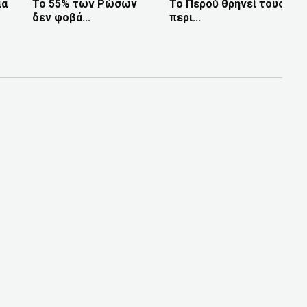
ια
Το 55% των Ρώσων
Το Περού θρηνεί τους
δεν φοβά...
περι...