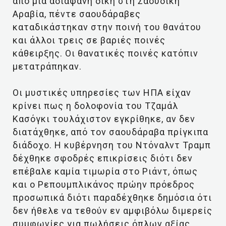
από μια αδιαφανή δίκη στη Σαουδική
Αραβία, πέντε σαουδάραβες
καταδικάστηκαν στην ποινή του θανάτου
και άλλοι τρεις σε βαριές ποινές
κάθειρξης. Οι θανατικές ποινές κατόπιν
μετατράπηκαν.
Οι μυστικές υπηρεσίες των ΗΠΑ είχαν
κρίνει πως η δολοφονία του Τζαμάλ
Κασόγκι τουλάχιστον εγκρίθηκε, αν δεν
διατάχθηκε, από τον σαουδάραβα πρίγκιπα
διάδοχο. Η κυβέρνηση του Ντόναλντ Τραμπ
δέχθηκε σφοδρές επικρίσεις διότι δεν
επέβαλε καμία τιμωρία στο Ριάντ, όπως
και ο Ρεπουμπλικάνος πρώην πρόεδρος
προσωπικά διότι παραδέχθηκε δημόσια ότι
δεν ήθελε να τεθούν εν αμφιβόλω διμερείς
συμφωνίες για πωλήσεις όπλων αξίας