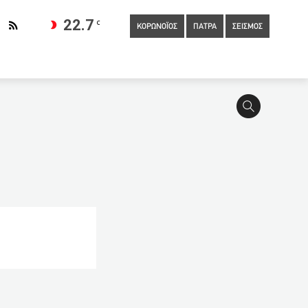
22.7
C
ΚΟΡΩΝΟΪΟΣ
ΠΑΤΡΑ
ΣΕΙΣΜΟΣ
οσία
05:20
Πώς δηλώνονται οι φιλοξενούμενοι στις
ε τουρίστες το Αμπού Ντάμπι
04:20
Τρεις ανήλικοι
με… κλήρωση
03:40
H Google στο στόχαστρο της Κομισιόν
 γιατί είχα τραυματικά σχολικά χρόνια
02:20
Mπήκε να
ι και 455 κρούσματα κορωνοϊού στη Γερμανία σε 24 ώρες
γελική παρέμβαση για το κορωνοπάρτι στο ΑΠΘ