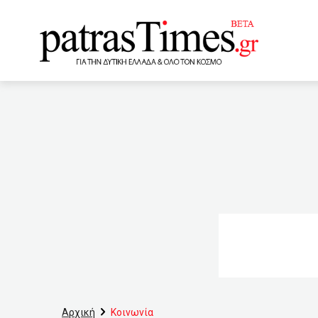
www.patrastimes.gr
05:40
Ρωσία: Περιορισμέν
φορολογικές δηλώσεις 2
κυκλοφορούσαν με μαχαίρ
για τις πρακτικές διαφήμι
δώσει πανελλήνιες με ανο
01:40
Η απερισκεψία των 
00:40
Εκατοντάδες αυτοκί
Αρχική
Κοινωνία