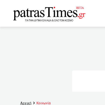
www.patrastimes.gr
01:45
ΠΟΥ: Επενδύστε στη
συναίνεσης για ένα «πράσ
00:01
«Βούλιαξαν» οι δρό
της πανδημίας
23:3
εισαγωγές αυτοκινήτων
Με SMS στο κινητό τους θ
παράδοση
Αρχική
Κοινωνία