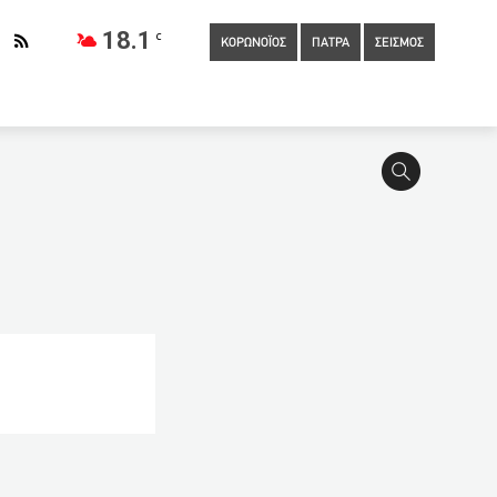
18.1
C
ΚΟΡΩΝΟΪΟΣ
ΠΑΤΡΑ
ΣΕΙΣΜΟΣ
ς… κόλασης στο Ρολάν Γκαρός»
01:00
Γεννηματά: Πρόταση
ΔΕ
00:15
«Μπλόκο» σε πάνω από 40 κιλά κάνναβης
0
Διακοπές της τελευταίας στιγμής η απάντηση στην αβεβαιότητα
23:10
ΑΑΔΕ: Νέα ψηφιακή εφαρμογή για τις παράνομες
Απαλλαγή και από… τις ενημερότητες
22:50
Πανελλαδικές:
νοτομίες
22:10
Περιουσία Τζο Μπάιντεν: Συνέχισε την