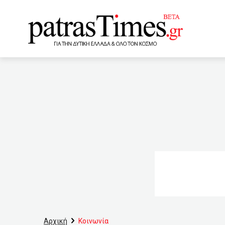
www.patrastimes.gr
23:00
Οι κάτοικοι της Μια
πρόβατα! (VIDEO)
2
ανάκαμψη των οικονομιών
11χρονο παιδί;
21:
21:00
Δύσκολη η κατάστασ
κορωνοϊού
20:00
Χ
τσακωμός Βενιζέλου – Φίλ
Αρχική
Κοινωνία