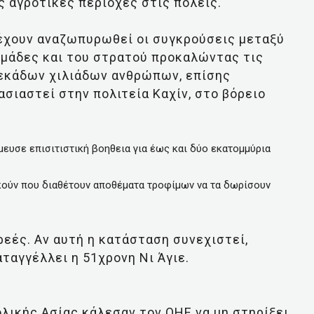
 αγροτικές περιοχές στις πόλεις.
 έχουν αναζωπυρωθεί οι συγκρούσεις μεταξύ
ομάδες και του στρατού προκαλώντας τις
δεκάδων χιλιάδων ανθρώπων, επίσης
ασιαστεί στην πολιτεία Καχίν, στο βόρειο
ευσε επισιτιστική βοηθεια για έως και δύο εκατομμύρια
κούν που διαθέτουν αποθέματα τροφίμων να τα δωρίσουν
εές. Αν αυτή η κατάσταση συνεχιστεί,
αταγγέλλει η 51χρονη Νι Άγιε.
λικής Ασίας κάλεσαν τον ΟΗΕ να μη στηρίξει