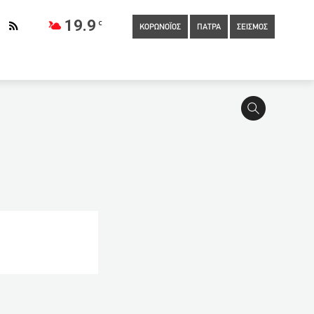
19.9
C
ΚΟΡΩΝΟΪΟΣ
ΠΑΤΡΑ
ΣΕΙΣΜΟΣ
22:40
Βλήματα από στρατιωτική άσκηση σκότωσαν
 ακραίος λαϊκιστής»
22:00
Σολτς: Θα υπάρξει μεγάλη
κή ιστορία της Ιωάννας – Ποιοι ευθύνονται που χάθηκε ένα
21:17
Κοροναϊός: Ποιοι ασθενείς είναι οι πιο μεταδοτικοί
ς χρήσης έλαβε στο Μεξικό το εμβόλιο της J&J κατά του
η αιμορραγία μετά τον εμβολιασμό της
20:00
Άγριος