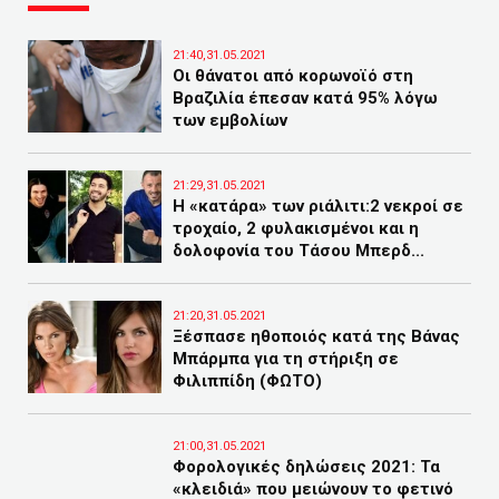
21:40,31.05.2021
Οι θάνατοι από κορωνοϊό στη
Βραζιλία έπεσαν κατά 95% λόγω
των εμβολίων
21:29,31.05.2021
Η «κατάρα» των ριάλιτι:2 νεκροί σε
τροχαίο, 2 φυλακισμένοι και η
δολοφονία του Τάσου Μπερδ...
21:20,31.05.2021
Ξέσπασε ηθοποιός κατά της Βάνας
Μπάρμπα για τη στήριξη σε
Φιλιππίδη (ΦΩΤΟ)
21:00,31.05.2021
Φορολογικές δηλώσεις 2021: Τα
«κλειδιά» που μειώνουν το φετινό