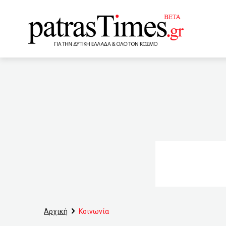
www.patrastimes.gr
14:30
Νέος κανονισμός της
κριτήρια
14:10
Νεκ
Ραγκαβάνη
13:50
Ε
10.000 ανέργους
13
ποδοσφαιριστής!
1
Ελλάδα (ΦΩΤΟ)
12:
Αρχική
Κοινωνία