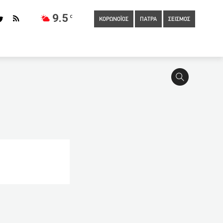
9.5
C
ΚΟΡΩΝΟΪΟΣ
ΠΑΤΡΑ
ΣΕΙΣΜΟΣ
Επιστρεπτέα Προκαταβολή 8 από τον Μάιο με νέους όρους και
54
Θλίψη στην Αχαϊα από τον αιφνίδιο θάνατο του Γιάννη
άλλοι (VIDEO)
13:40
2.520 ευρώ το επίδομα του ΟΑΕΔ για
:00
Έχασε τη ζωή του σε τροχαίο 19χρονος
με συμψηφισμό
12:30
Μισέλ για 25η Μαρτίου : Χρόνια πολλά
κοί μαζεύουν χρήματα για τους καταληψίες στο ΑΠΘ