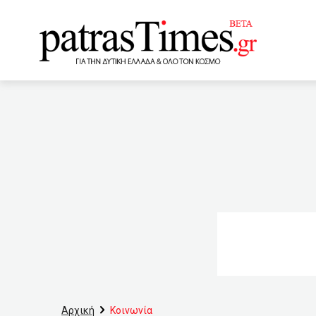
www.patrastimes.gr
20:00
Μητέρα πήγε να γρά
Ελλάδα
19:34
Ο Γ.
εμβολίων
19:01
Άκ
κυβέρνηση συνασπισμού σ
Γερμανία
18:12
Σει
γενιά η πανδημία – Παιδι
Ελλάδα
17:38
Κορο
Αρχική
Κοινωνία