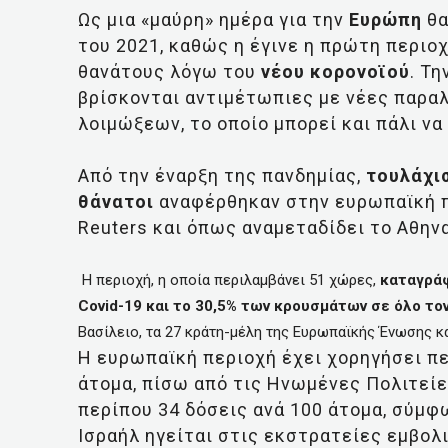
Ως μια «μαύρη» ημέρα για την
Ευρώπη
θα
του 2021, καθώς η έγινε η πρώτη περιο
θανάτους λόγω του
νέου κορονοϊού
. Τη
βρίσκονται αντιμέτωπιες με νέες παραλ
λοιμώξεων, το οποίο μπορεί και πάλι να
Από την έναρξη της πανδημίας,
τουλάχισ
θάνατοι
αναφέρθηκαν στην ευρωπαϊκή π
Reuters και όπως αναμεταδίδει το Αθην
Η περιοχή, η οποία περιλαμβάνει 51 χώρες,
καταγράφ
Covid-19 και το 30,5% των κρουσμάτων σε όλο το
Βασίλειο, τα 27 κράτη-μέλη της Ευρωπαϊκής Ένωσης κ
Η ευρωπαϊκή περιοχή έχει χορηγήσει πε
άτομα, πίσω από τις Ηνωμένες Πολιτείε
περίπου 34 δόσεις ανά 100 άτομα, σύμφων
Ισραήλ ηγείται στις εκστρατείες εμβολ