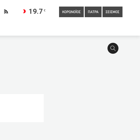
19.7
C
ΚΟΡΩΝΟΪΟΣ
ΠΑΤΡΑ
ΣΕΙΣΜΟΣ
κός μηχανισμός
05:00
Η UEFA εξετάζει αλλαγή έδρας του
Έκλεψαν 38 τόνους πορτοκάλια από παραγωγούς στη
ορωνοϊού
03:00
Άρπαξαν φορτηγό για να «σηκώσουν»
στη γήρανση και τον θάνατο
02:20
Η μεγαλύτερη
νεϊ λόγω συρροής κρουσμάτων της μετάλλαξης Δέλτα
: Σε σημαντική αύξηση κατά 6,06 δις ευρώ ο τζίρος των
χρηματίστρια