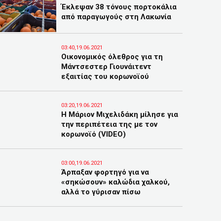
Έκλεψαν 38 τόνους πορτοκάλια
από παραγωγούς στη Λακωνία
03:40,19.06.2021
Οικονομικός όλεθρος για τη
Μάντσεστερ Γιουνάιτεντ
εξαιτίας του κορωνοϊού
03:20,19.06.2021
Η Μάριον Μιχελιδάκη μίλησε για
την περιπέτεια της με τον
κορωνοϊό (VIDEO)
03:00,19.06.2021
Άρπαξαν φορτηγό για να
«σηκώσουν» καλώδια χαλκού,
αλλά το γύρισαν πίσω