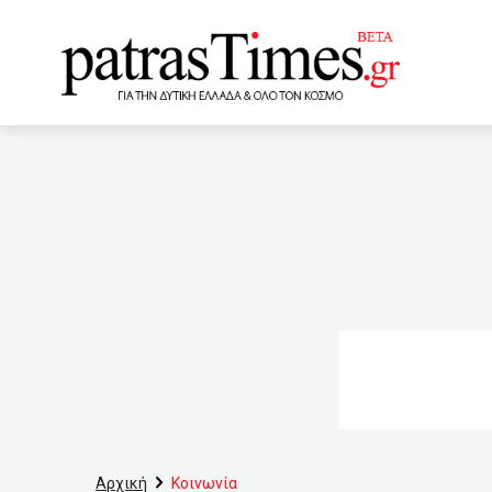
www.patrastimes.gr
05:20
Ηλιόπουλος: Αυξήσε
τελικού
04:40
Βόμ
Λακωνία
03:40
Οικ
καλώδια χαλκού, αλλά το 
συνεχόμενη διαδρομή περ
00:40
Σάκης Αρναούτογλου
επιχειρήσεων
00:0
Αρχική
Κοινωνία